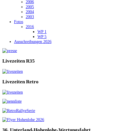
2006
2005
2004
2003
Fotos
2016
WP 1
WP 5
Ausschreibungen 2026
Livezeiten
R35
Livezeiten
Retro
36.
Unterland-Hohenlohe-Wertungsfahrt