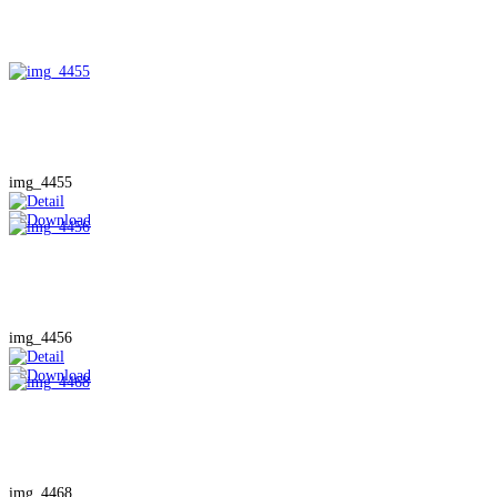
img_4455
img_4456
img_4468